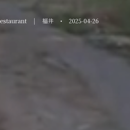
restaurant
|
福井
•
2025-04-26