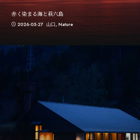
赤く染まる海と萩六島
2026-05-27
山口
,
Nature