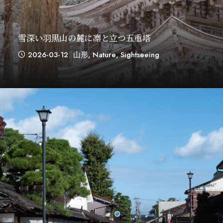
雪深い羽黒山の麓に凛と立つ五重塔
2026-03-12
山形
,
Nature
,
Sightseeing