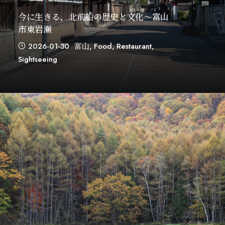
今に生きる、北前船の歴史と文化～富山
市東岩瀬
2026-01-30
富山
,
Food
,
Restaurant
,
Sightseeing