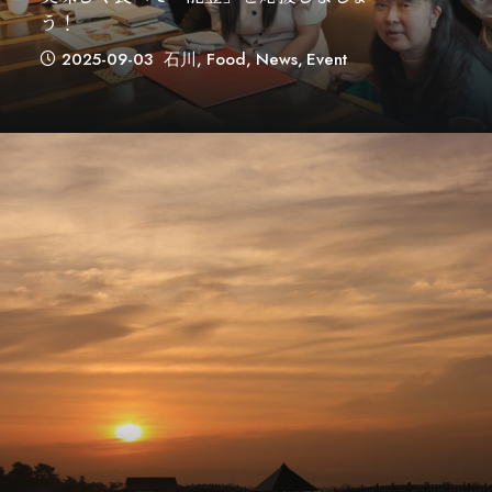
う！
2025-09-03
石川
,
Food
,
News
,
Event