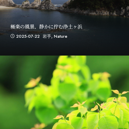
極楽の風景、静かに佇む浄土ヶ浜
2025-07-22
岩手
,
Nature