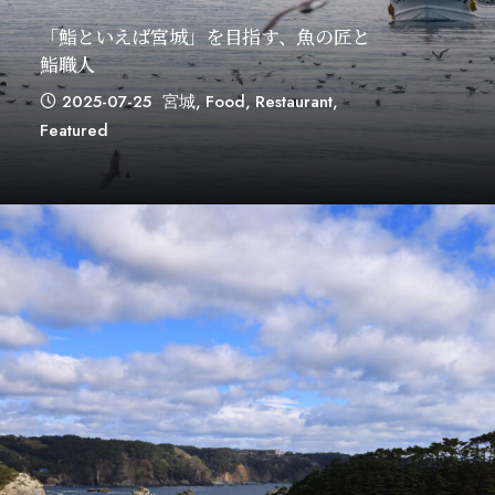
「鮨といえば宮城」を目指す、魚の匠と
鮨職人
2025-07-25
宮城
,
Food
,
Restaurant
,
Featured