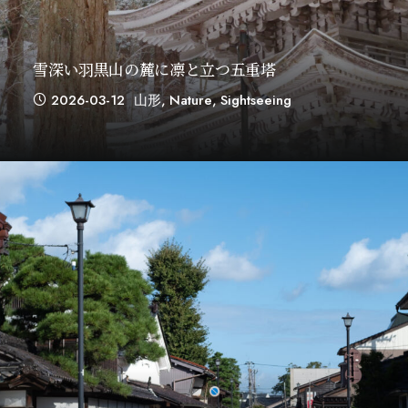
雪深い羽黒山の麓に凛と立つ五重塔
2026-03-12
山形
,
Nature
,
Sightseeing