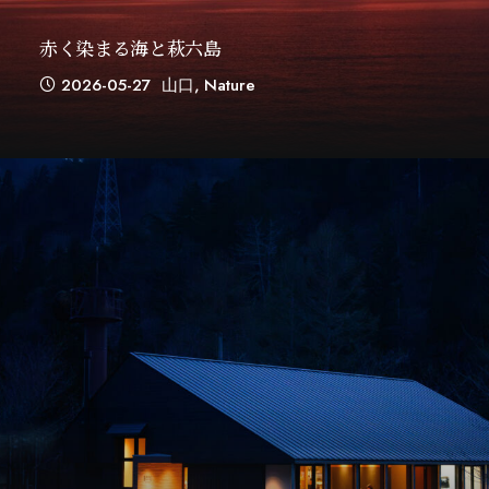
赤く染まる海と萩六島
2026-05-27
山口
,
Nature