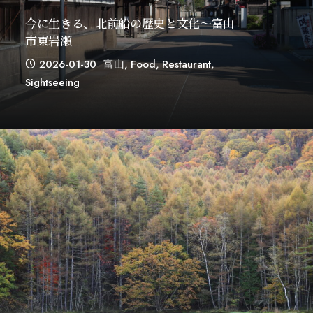
今に生きる、北前船の歴史と文化～富山
市東岩瀬
2026-01-30
富山
,
Food
,
Restaurant
,
Sightseeing