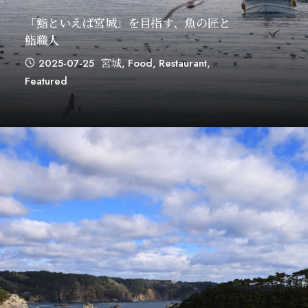
「鮨といえば宮城」を目指す、魚の匠と
鮨職人
2025-07-25
宮城
,
Food
,
Restaurant
,
Featured