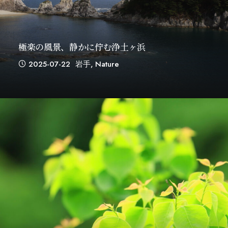
極楽の風景、静かに佇む浄土ヶ浜
2025-07-22
岩手
,
Nature