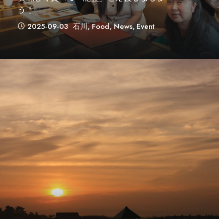
う！
2025-09-03
石川
,
Food
,
News
,
Event