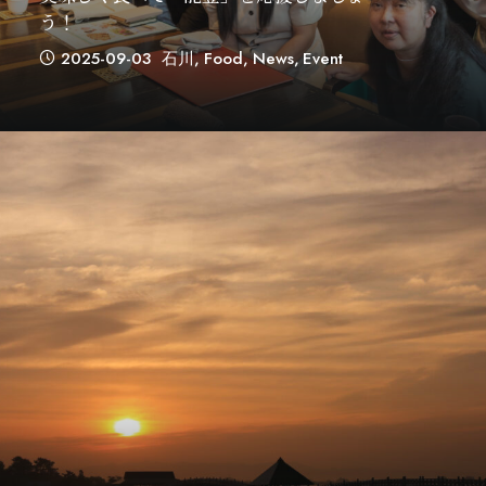
う！
2025-09-03
石川
,
Food
,
News
,
Event