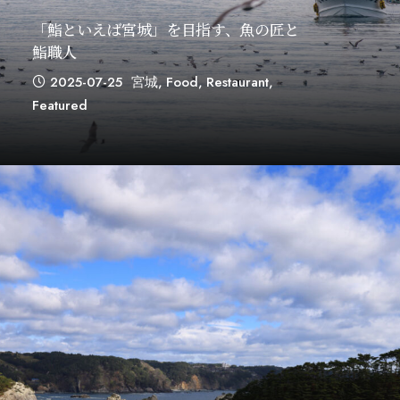
「鮨といえば宮城」を目指す、魚の匠と
鮨職人
2025-07-25
宮城
,
Food
,
Restaurant
,
Featured