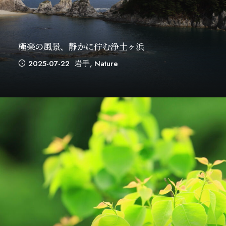
極楽の風景、静かに佇む浄土ヶ浜
2025-07-22
岩手
,
Nature