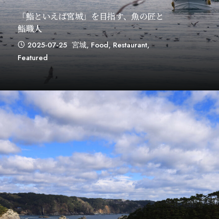
「鮨といえば宮城」を目指す、魚の匠と
鮨職人
2025-07-25
宮城
,
Food
,
Restaurant
,
Featured