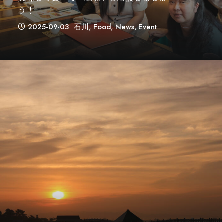
う！
2025-09-03
石川
,
Food
,
News
,
Event