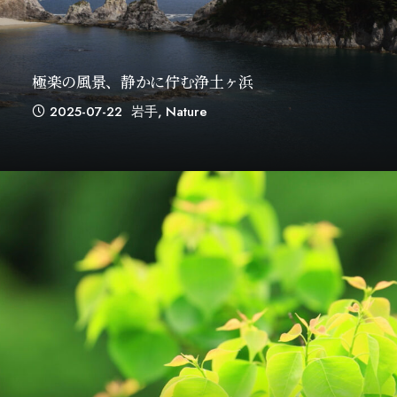
極楽の風景、静かに佇む浄土ヶ浜
2025-07-22
岩手
,
Nature