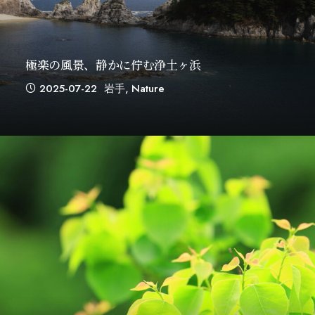
極楽の風景、静かに佇む浄土ヶ浜
2025-07-22
岩手
,
Nature