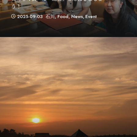
う！
2025-09-03
石川
,
Food
,
News
,
Event