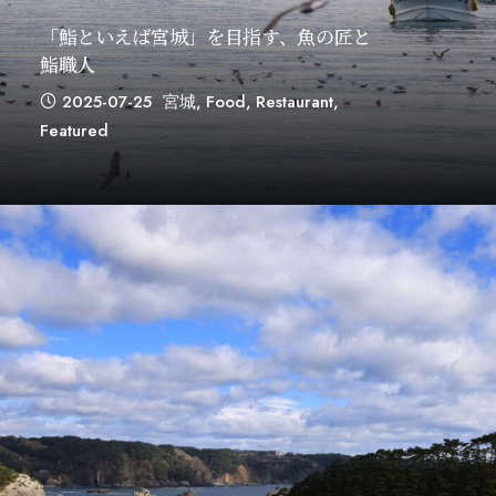
「鮨といえば宮城」を目指す、魚の匠と
鮨職人
2025-07-25
宮城
,
Food
,
Restaurant
,
Featured