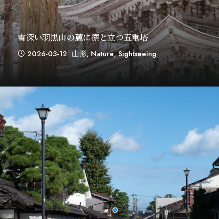
雪深い羽黒山の麓に凛と立つ五重塔
2026-03-12
山形
,
Nature
,
Sightseeing