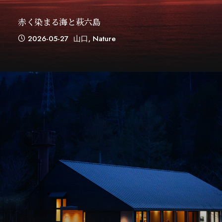
赤く染まる海と萩六島
2026-05-27
山口
,
Nature