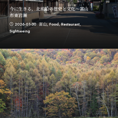
今に生きる、北前船の歴史と文化～富山
市東岩瀬
2026-01-30
富山
,
Food
,
Restaurant
,
Sightseeing