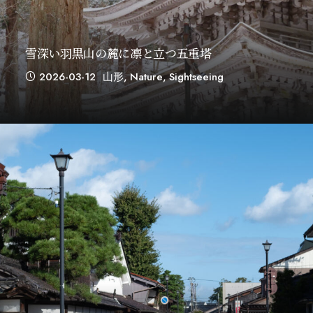
雪深い羽黒山の麓に凛と立つ五重塔
2026-03-12
山形
,
Nature
,
Sightseeing