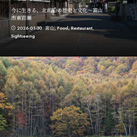
今に生きる、北前船の歴史と文化～富山
市東岩瀬
2026-01-30
富山
,
Food
,
Restaurant
,
Sightseeing