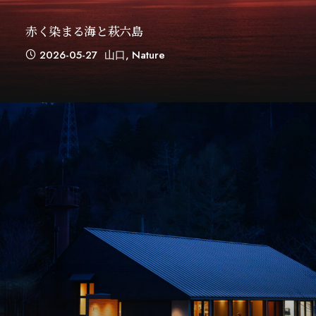
赤く染まる海と萩六島
2026-05-27
山口
,
Nature