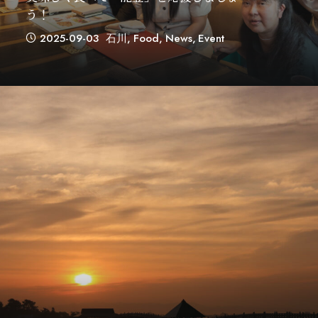
う！
2025-09-03
石川
,
Food
,
News
,
Event