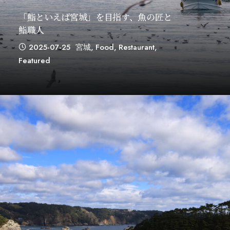
「鮨といえば宮城」を目指す、魚の匠と
鮨職人
2025-07-25
宮城
,
Food
,
Restaurant
,
Featured