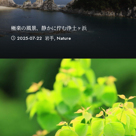
極楽の風景、静かに佇む浄土ヶ浜
2025-07-22
岩手
,
Nature