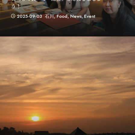
う！
2025-09-03
石川
,
Food
,
News
,
Event