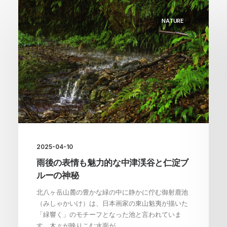
NATURE
2025-04-10
雨後の表情も魅力的な中津渓谷と仁淀ブ
ルーの神秘
北八ヶ岳山麓の豊かな緑の中に静かに佇む御射鹿池
（みしゃかいけ）は、日本画家の東山魁夷が描いた
「緑響く」のモチーフとなった池と言われていま
す。木々が映りこむ水面が