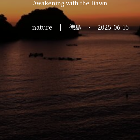
Awakening with the Dawn
nature
|
徳島
•
2025-06-16