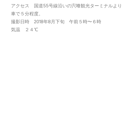
アクセス 国道55号線沿いの宍喰観光ターミナルより
車で５分程度。
撮影日時 2018年8月下旬 午前５時〜６時
気温 ２４℃