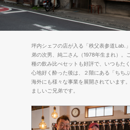
坪内シェフの店が入る「秩父表参道Lab
弟の次男、純二さん（1978年生まれ）。
種の飲み比べセットも好評で、いつもた
心地好く酔った後は、２階にある「ちちぶ
海外にも様々な事業を展開されています
ましいご兄弟です。