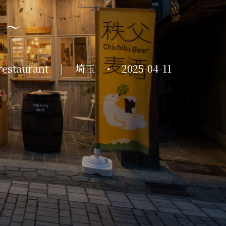
」～
restaurant
|
埼玉
•
2025-04-11