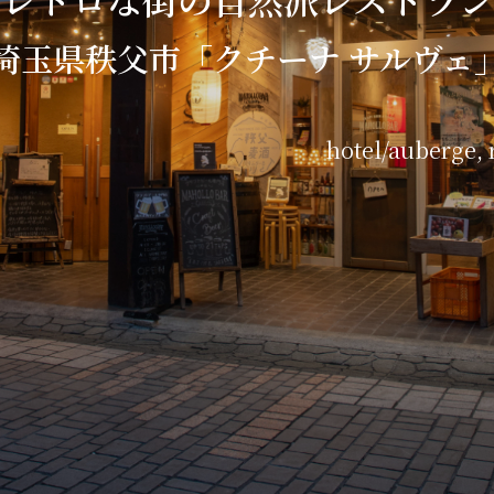
埼玉県秩父市「クチーナ サルヴェ
hotel/auberge
,