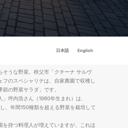
日本語
English
ちそうな野菜。秩父市「クチーナ サルヴ
ェフのスペシャリテは、自家農園で収穫し
季節の野菜サラダ」です。
人」坪内浩さん（1980年生まれ）は、
を耕し、年間150種類を超える野菜を栽培して
園を持つ料理人が増えていますが、これほ