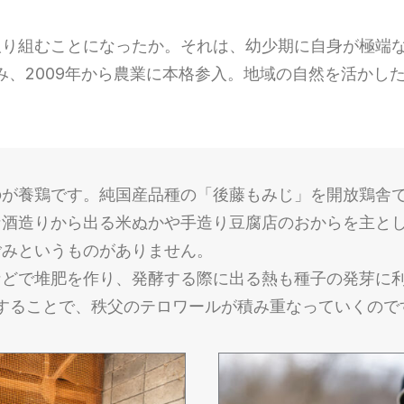
取り組むことになったか。それは、幼少期に自身が極端
組み、2009年から農業に本格参入。地域の自然を活か
のが養鶏です。純国産品種の「後藤もみじ」を開放鶏舎
な酒造りから出る米ぬかや手造り豆腐店のおからを主と
ごみというものがありません。
などで堆肥を作り、発酵する際に出る熱も種子の発芽に
環することで、秩父のテロワールが積み重なっていくので