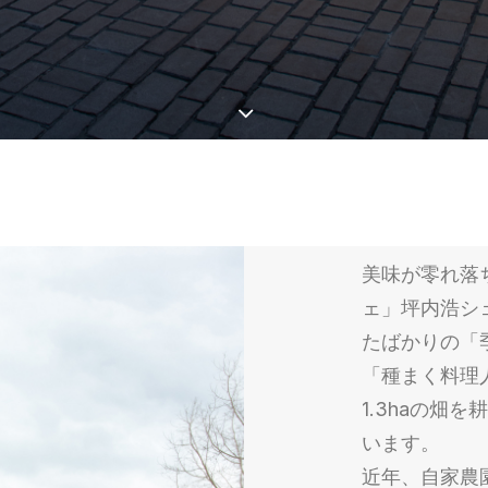
美味が零れ落
ェ」坪内浩シ
たばかりの「
「種まく料理
1.3haの畑
います。
近年、自家農