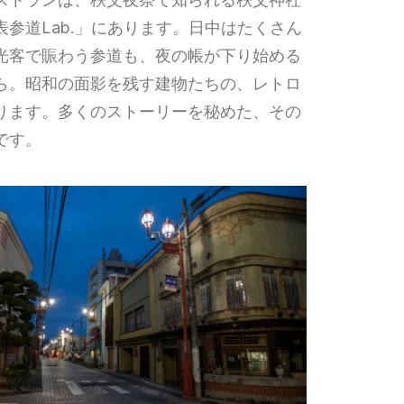
表参道Lab.」にあります。日中はたくさん
光客で賑わう参道も、夜の帳が下り始める
ら。昭和の面影を残す建物たちの、レトロ
ります。多くのストーリーを秘めた、その
です。