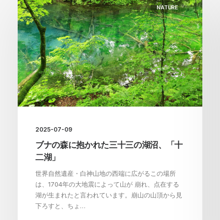
NATURE
2025-07-09
ブナの森に抱かれた三十三の湖沼、「十
二湖」
世界自然遺産・白神山地の西端に広がるこの場所
は、1704年の大地震によって山が 崩れ、点在する
湖が生まれたと言われています。崩山の山頂から見
下ろすと、ちょ…